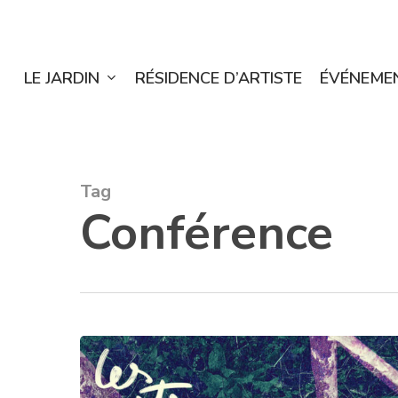
Skip
to
main
LE JARDIN
RÉSIDENCE D’ARTISTE
ÉVÉNEME
content
Tag
Conférence
Hit enter to search or ESC to close
Nuit
des
forêts