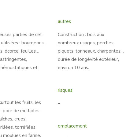
autres
uses parties de cet
Construction : bois aux
 utilisées : bourgeons,
nombreux usages, perches,
its, écorce, feuilles…
piquets, tonneaux, charpentes…
 astringentes,
durée de longévité extérieur,
, hémostatiques et
environ 10 ans.
risques
surtout les fruits, les
–
, pour de multiples
aîches, crues,
emplacement
grillées, torréfiées,
 moulues en farine.