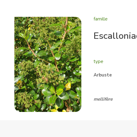
famille
Escalloni
type
Arbuste
mellifère