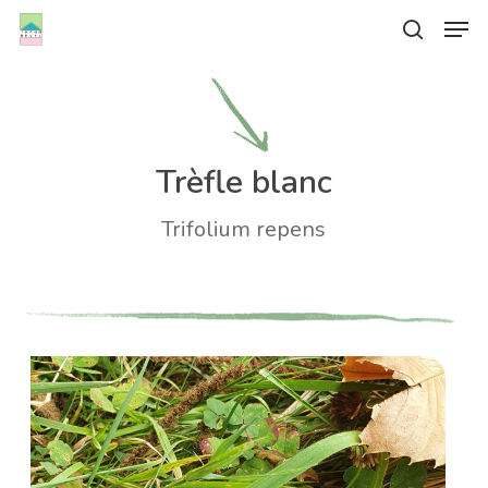
Skip
Men
to
search
Close
main
Menu
content
Trèfle blanc
Trifolium repens