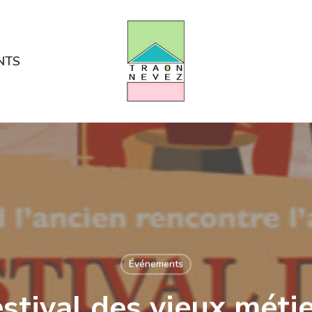
NTS
Événements
stival des vieux méti