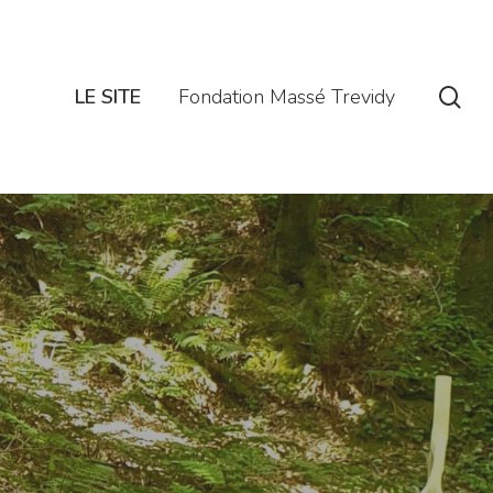
se
LE SITE
Fondation Massé Trevidy