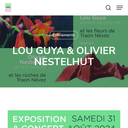
Skip
Men
to
search
Close
main
Menu
content
Événements
LOU GUYA & OLIVIER
NESTELHUT